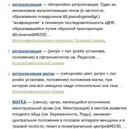
ретропозиция
— retroposition ретропозиция. Один из
4
механизмов мультипликации генов (в частности,
образования псевдогенов &lt;pseudogene&gt;)
“возвращение” в геномную последовательность кДНК,
образовавшейся путем обратной транскрипции
&lt;reverse&#8230; …
Молекулярная биология и генетика. Толковый словарь.
ретропозиция
— (ретро + лат. positio установка,
5
положение) в офтальмологии см. Рецессия …
Большой медицинский словарь
ретропозиция матки
— (retropositio uteri; ретро + лат.
6
positio установка, положение) положение матки, при
котором она вся смещена кзади относительно оси таза …
Большой медицинский словарь
МАТКА
— (uterus), орган, являющийся источником
7
менструальной крови (см. Менструация) и местом развития
плодного яйца (см. Беременность, Роды), занимает
центральное положение в половом аппарате женщины и в
тазовой полости; лежит в геометрическом центре&#8230; …