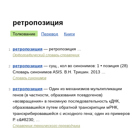
ретропозиция
Толкование
Перевод
Книги
ретропозиция
— ретропозиция …
1
Орфографический словарь-справочник
ретропозиция
— сущ., кол во синонимов: 1 • позиция (28)
2
Словарь синонимов ASIS. В.Н. Тришин. 2013 …
Словарь синонимов
ретропозиция
— Один из механизмов мультипликации
3
генов (в частности, образования псевдогенов)
«возвращения» в геномную последовательность кДНК,
образовавшейся путем обратной транскрипции мРНК,
транскрибировавшейся с исходного гена; один из примеров
Р. с&#8230; …
Справочник технического переводчика