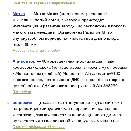
Большая медицинская энциклопедия
Матка
— I Матка Матка (uterus, metra) непарный
8
мышечный полый орган, в котором происходят
имплантация и развитие зародыша; расположен в полости
малого таза женщины. Органогенез Развитие М. во
внутриутробном периоде начинается при длине плода
около 65 мм …
Медицинская энциклопедия
Alu-повтор
— Флуоресцентная гибридизация in situ
9
хромосом человека (контрастированы красным) с пробами
к Alu повторам (зелёный) Alu повтор, Alu элемент&#160;
короткая последовательность ДНК, которая была открыта
при обработке ДНК человека рестриктазой Alu.&#8230; …
Википедия
рецессия
— (recessio; лат. отступление, отдаление; син.
10
ретропозиция) хирургическая операция: исправление
косоглазия, заключающееся в перемещении кзади места
прикрепления к склере одной из наружных мышц глаза …
Большой медицинский словарь